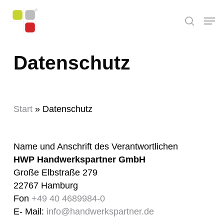
Skip
Men
to
search
main
content
Datenschutz
Start
»
Datenschutz
Name und Anschrift des Verantwortlichen
HWP Handwerkspartner GmbH
Große Elbstraße 279
22767 Hamburg
Fon
+49 40 4689984-0
E- Mail:
info@handwerkspartner.de