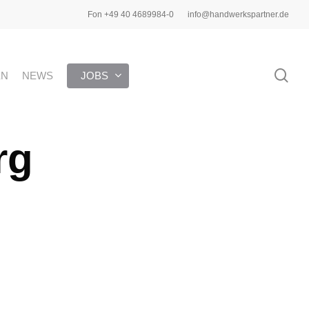
Fon +49 40 4689984-0
info@handwerkspartner.de
sea
EN
NEWS
JOBS
rg