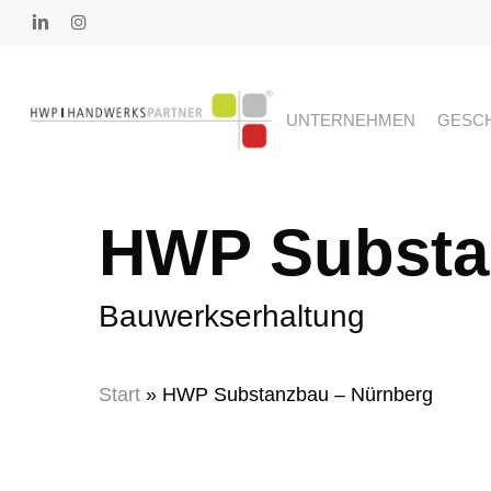
Skip
linkedin
instagram
to
main
content
UNTERNEHMEN
GESCH
HWP Substa
Bauwerkserhaltung
Start
»
HWP Substanzbau – Nürnberg