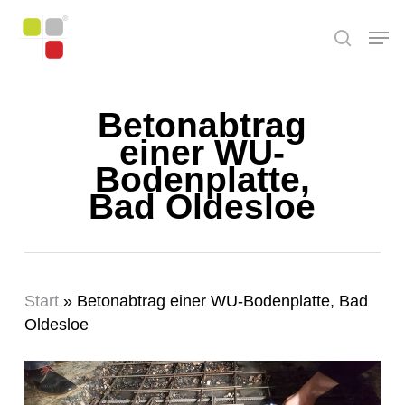
Skip
Men
to
search
main
content
Betonabtrag
einer WU-
Bodenplatte,
Bad Oldesloe
Start
»
Betonabtrag einer WU-Bodenplatte, Bad
Oldesloe