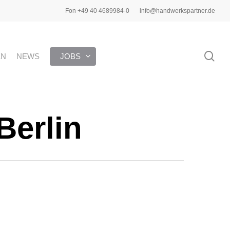
Fon +49 40 4689984-0
info@handwerkspartner.de
sea
EN
NEWS
JOBS
Berlin