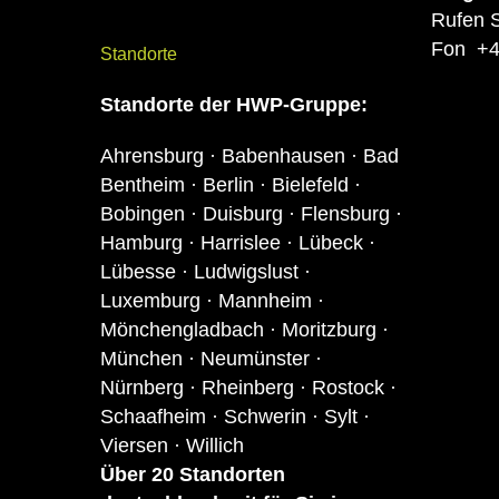
Rufen S
Fon
+4
Standorte
Standorte
der HWP-Gruppe:
Ahrensburg · Babenhausen · Bad
Bentheim · Berlin · Bielefeld ·
Bobingen · Duisburg · Flensburg ·
Hamburg · Harrislee · Lübeck ·
Lübesse · Ludwigslust ·
Luxemburg · Mannheim ·
Mönchengladbach · Moritzburg ·
München · Neumünster ·
Nürnberg · Rheinberg · Rostock ·
Schaafheim · Schwerin · Sylt ·
Viersen · Willich
Über 20 S
tandor
ten