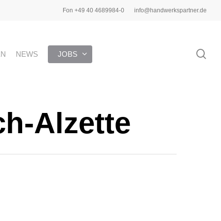
Fon +49 40 4689984-0
info@handwerkspartner.de
sea
EN
NEWS
JOBS
h-Alzette