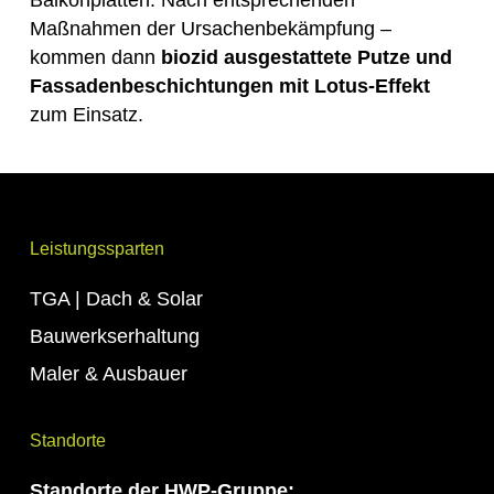
Balkonplatten. Nach entsprechenden
Maßnahmen der Ursachenbekämpfung
–
kommen dann
biozid ausgestattete Putze und
Fassadenbeschichtungen mit Lotus-Effekt
zum Einsatz.
Leistungssparten
TGA | Dach & Solar
Bauwerkserhaltung
Maler & Ausbauer
Standorte
Standorte
der HWP-Gruppe: