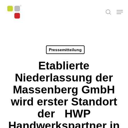
Skip
Men
to
search
main
content
Pressemitteilung
Etablierte
Niederlassung der
Massenberg GmbH
wird erster Standort
der HWP
Handwerkspartner in