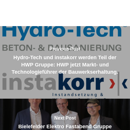
Previous Post
Hydro-Tech und instakorr werden Teil der
HWP Gruppe: HWP jetzt Markt- und
Technologieführer der Bauwerkserhaltung.
Next Post
Bielefelder Elektro Fastabend Gruppe